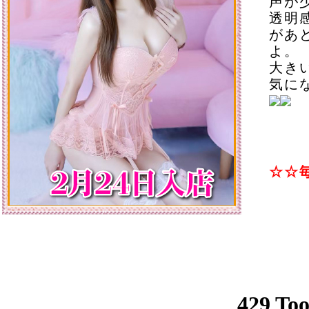
声が
透明
があ
よ。
大き
気に
☆☆